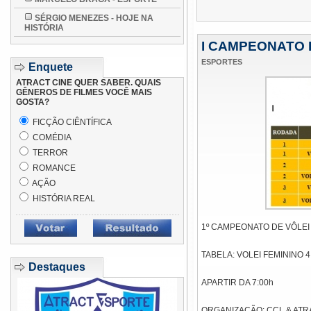
SÉRGIO MENEZES - HOJE NA
HISTÓRIA
I CAMPEONATO 
ESPORTES
Enquete
ATRACT CINE QUER SABER. QUAIS
GÊNEROS DE FILMES VOCÊ MAIS
GOSTA?
FICÇÃO CIÊNTÍFICA
COMÉDIA
TERROR
ROMANCE
AÇÃO
HISTÓRIA REAL
1º CAMPEONATO DE VÔLEI
TABELA: VOLEI FEMININO 4
Destaques
APARTIR DA 7:00h
ORGANIZAÇÃO: CCL & AT