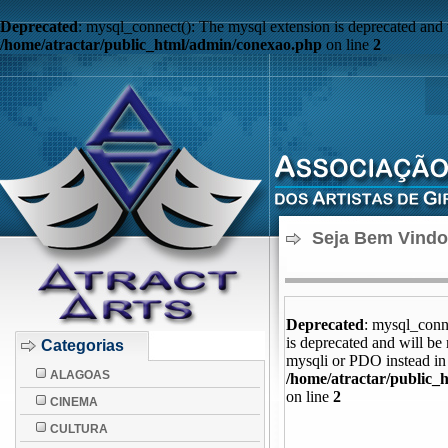
Deprecated
: mysql_connect(): The mysql extension is deprecated and 
/home/atractar/public_html/admin/conexao.php
on line
2
Seja Bem Vindo 
Categorias
ALAGOAS
CINEMA
CULTURA